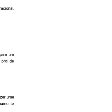
acional.
açam um
 prol de
azer uma
rnamente