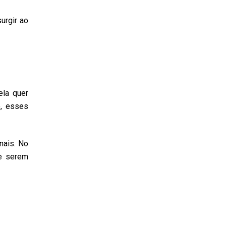
urgir ao
ela quer
o, esses
nais. No
de serem