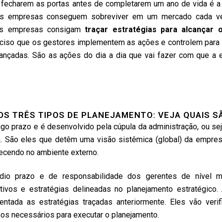
 fecharem as portas antes de completarem um ano de vida é a 
e as empresas conseguem sobreviver em um mercado cada v
 as empresas consigam
traçar estratégias para alcançar 
reciso que os gestores implementem as ações e controlem para v
ançadas. São as ações do dia a dia que vai fazer com que a
S TRÊS TIPOS DE PLANEJAMENTO: VEJA QUAIS S
go prazo e é desenvolvido pela cúpula da administração, ou sej
a. São eles que detêm uma visão sistêmica (global) da empre
ecendo no ambiente externo.
io prazo e de responsabilidade dos gerentes de nível m
ivos e estratégias delineadas no planejamento estratégico.
ntada as estratégias traçadas anteriormente. Eles vão verifi
os necessários para executar o planejamento.