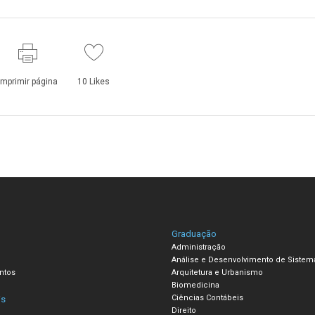
Imprimir página
10
Likes
Graduação
Administração
Análise e Desenvolvimento de Sistem
ntos
Arquitetura e Urbanismo
Biomedicina
Ciências Contábeis
is
Direito