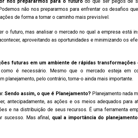
or nos prepararmos para o futuro
do que ser pegos de su
. Podemos não nos prepararmos para enfrentar os desafios q
ações de forma a tornar o caminho mais previsível.
er o futuro, mas analisar o mercado no qual a empresa está in
a acontecer, aproveitando as oportunidades e minimizando os efe
ações futuras em um ambiente de rápidas transformações
como é necessário. Mesmo que o mercado esteja em co
m planejamento, pelo contrário, torna-o ainda mais importante.
ar.
Sendo assim,
o que é Planejamento?
Planejamento nada m
cer, antecipadamente, as ações e os meios adequados para at
ões e na distribuição de seus recursos. É uma ferramenta emp
r sucesso. Mas afinal,
qual a importância do planejamento