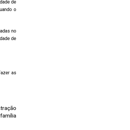
ldade de
quando o
çadas no
idade de
fazer as
tração
família