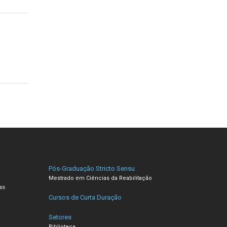
Pós-Graduação Stricto Sensu
Mestrado em Ciências da Reabilitação
as
Cursos de Curta Duração
Setores
Biblioteca