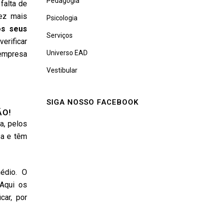
Pedagogia
falta de
ez mais
Psicologia
os seus
Serviços
erificar
Universo EAD
 empresa
Vestibular
SIGA NOSSO FACEBOOK
ÃO!
a, pelos
sa e têm
édio. O
 Aqui os
car, por