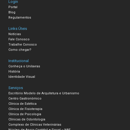
Login
Portal
Blog
Regulamentos
Links Úteis
Notícias
Fale Conosco
Trabalhe Conosco
Como chegar?
Institucional
Conheça o Unilavras
História
Identidade Visual
Serviços
Escritório Modelo de Arquitetura e Urbanismo
Centro Gastronômico
Clínica de Estética
Clínica de Fisioterapia
Clínica de Psicologia
Clínicas de Odontologia
Complexo de Clínicas Veterinárias
Núcleo de Apoio Contábil e Fiscal – NAF