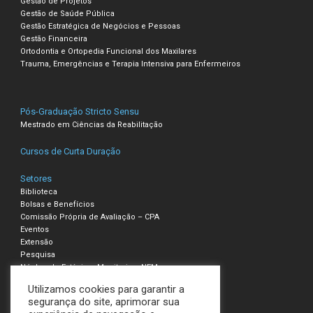
Gestão de Projetos
Gestão de Saúde Pública
Gestão Estratégica de Negócios e Pessoas
Gestão Financeira
Ortodontia e Ortopedia Funcional dos Maxilares
Trauma, Emergências e Terapia Intensiva para Enfermeiros
Pós-Graduação Stricto Sensu
Mestrado em Ciências da Reabilitação
Cursos de Curta Duração
Setores
Biblioteca
Bolsas e Benefícios
Comissão Própria de Avaliação – CPA
Eventos
Extensão
Pesquisa
Núcleo de Estágio e Monitoria – NEM
Utilizamos cookies para garantir a
Compliance – Ouvidoria
segurança do site, aprimorar sua