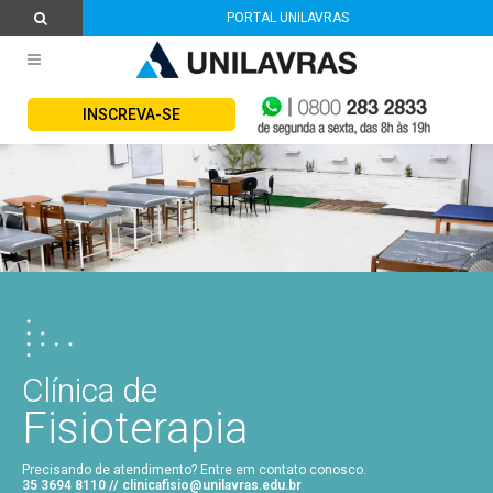
PORTAL UNILAVRAS
INSCREVA-SE
Clínica de
Fisioterapia
Precisando de atendimento? Entre em contato conosco.
35 3694 8110 // clinicafisio@unilavras.edu.br