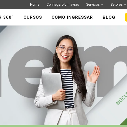
Home
Conheça o Unilavras
Serviços
Setores
R 360º
CURSOS
COMO INGRESSAR
BLOG