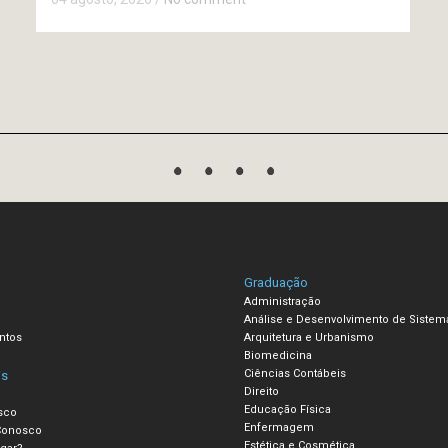
Graduação
Administração
Análise e Desenvolvimento de Sistem
ntos
Arquitetura e Urbanismo
Biomedicina
Ciências Contábeis
is
Direito
Educação Física
sco
Enfermagem
Conosco
Estética e Cosmética