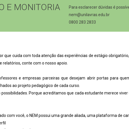
O E MONITORIA
Para esclarecer dúvidas é possí
nem@unilavras.edu.br
0800 283 2833
or que cuida com toda atenção das experiências de estágio obrigatório
relatórios, conte com o nosso apoio.
ofessores e empresas parceiras que desejam abrir portas para qu
inhados ao projeto pedagógico de cada curso.
suas possibilidades. Porque acreditamos que cada estudante merece viv
ctado com você, o NEM possui uma grande aliada, uma plataforma de car
rfil