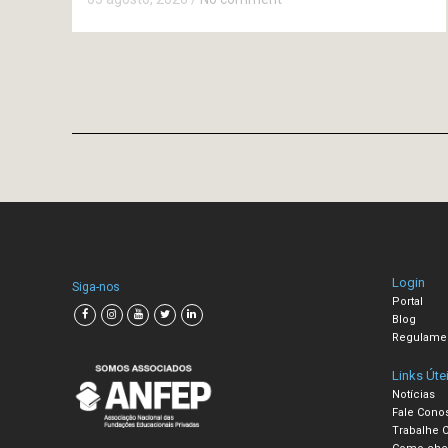
Login
Siga-nos
Portal
Blog
Regulame
Links Úte
Notícias
Fale Cono
Trabalhe 