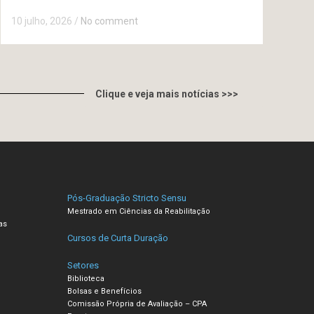
10 julho, 2026
/
No comment
Clique e veja mais notícias >>>
Pós-Graduação Stricto Sensu
Mestrado em Ciências da Reabilitação
as
Cursos de Curta Duração
Setores
Biblioteca
Bolsas e Benefícios
Comissão Própria de Avaliação – CPA