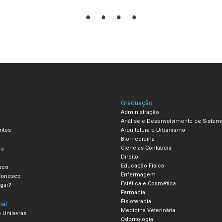
Graduação
Administração
Análise e Desenvolvimento de Sistem
ntos
Arquitetura e Urbanismo
Biomedicina
Ciências Contábeis
is
Direito
Educação Física
sco
Enfermagem
Conosco
Estética e Cosmética
gar?
Farmácia
Fisioterapia
nal
Medicina Veterinária
 Unilavras
Odontologia