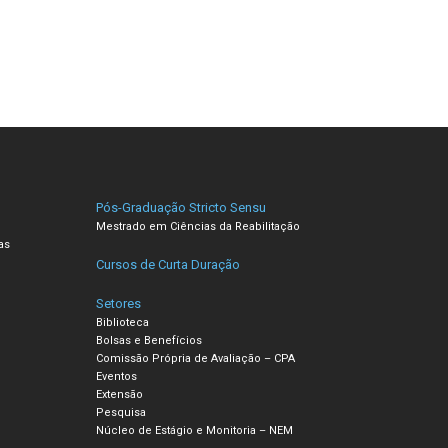
Pós-Graduação Stricto Sensu
Mestrado em Ciências da Reabilitação
as
Cursos de Curta Duração
Setores
Biblioteca
Bolsas e Benefícios
Comissão Própria de Avaliação – CPA
Eventos
Extensão
Pesquisa
Núcleo de Estágio e Monitoria – NEM