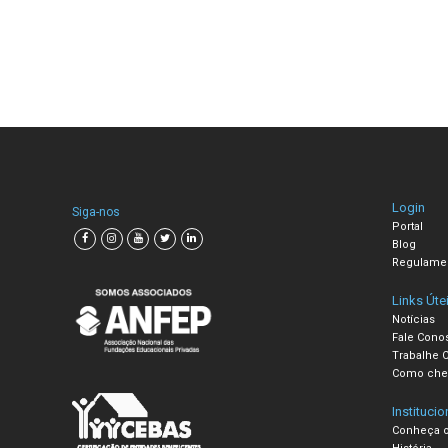
Login
Siga-nos
Portal
Blog
Regulame
Links Úte
Notícias
Fale Cono
Trabalhe 
Como che
Institucio
Conheça o