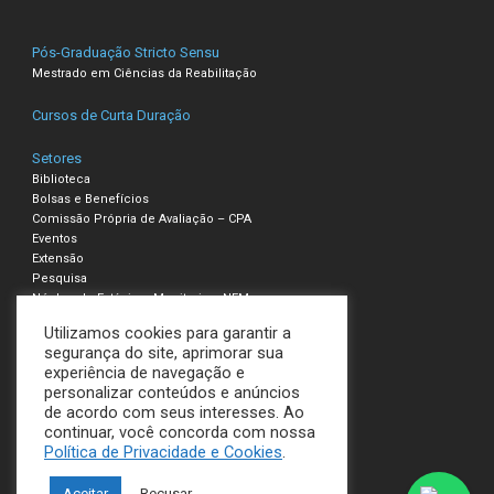
Pós-Graduação Stricto Sensu
Mestrado em Ciências da Reabilitação
Cursos de Curta Duração
Setores
Biblioteca
Bolsas e Benefícios
Comissão Própria de Avaliação – CPA
Eventos
Extensão
Pesquisa
Núcleo de Estágio e Monitoria – NEM
Utilizamos cookies para garantir a
Compliance – Ouvidoria
segurança do site, aprimorar sua
experiência de navegação e
Política de Privacidade e Cookies
personalizar conteúdos e anúncios
Termos de Uso
de acordo com seus interesses. Ao
continuar, você concorda com nossa
UNILAVRAS
Política de Privacidade e Cookies
.
Todos os direitos reservados
Aceitar
Recusar