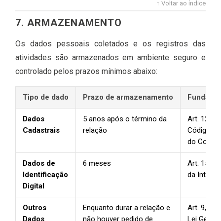
↑ Voltar ao índice
7. ARMAZENAMENTO
Os dados pessoais coletados e os registros das
atividades são armazenados em ambiente seguro e
controlado pelos prazos mínimos abaixo:
Tipo de dado
Prazo de armazenamento
Fundamen
Dados
5 anos após o término da
Art. 12 e 
Cadastrais
relação
Código de
do Consu
Dados de
6 meses
Art. 15, Ma
Identificação
da Interne
Digital
Outros
Enquanto durar a relação e
Art. 9, Inc
Dados
não houver pedido de
Lei Geral 