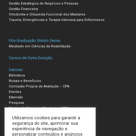
Gestão Estratégica de Negócios e Pessoas
Gestão Financeira
Ortodontia e Ortopedia Funcional dos Maxilares
Trauma, Emergências e Terapia Intensiva para Enfermeiros
Pós-Graduação Stricto Sensu
Mestrado em Ciências da Reabilitação
Cursos de Curta Duração
Setores
Biblioteca
Bolsas e Benefícios
Comissão Própria de Avaliação – CPA
Eventos
Extensão
Pesquisa
Núcleo de Estágio e Monitoria – NEM
Utilizamos cookies para garantir a
Compliance – Ouvidoria
segurança do site, aprimorar sua
experiência de navegação e
Política de Privacidade e Cookies
personalizar conteúdos e anúncios