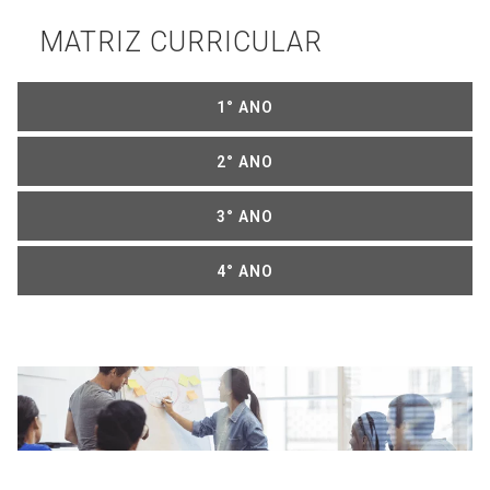
MATRIZ CURRICULAR
1° ANO
2° ANO
3° ANO
4° ANO