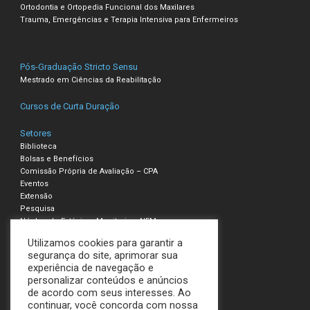
Ortodontia e Ortopedia Funcional dos Maxilares
Trauma, Emergências e Terapia Intensiva para Enfermeiros
Pós-Graduação Stricto Sensu
Mestrado em Ciências da Reabilitação
Cursos de Curta Duração
Setores
Biblioteca
Bolsas e Benefícios
Comissão Própria de Avaliação – CPA
Eventos
Extensão
Pesquisa
Núcleo de Estágio e Monitoria – NEM
Utilizamos cookies para garantir a
Compliance – Ouvidoria
segurança do site, aprimorar sua
experiência de navegação e
Política de Privacidade e Cookies
personalizar conteúdos e anúncios
Termos de Uso
de acordo com seus interesses. Ao
continuar, você concorda com nossa