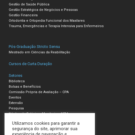
Gestão de Saúde Pública
Gestão Estratégica de Negócios e Pessoas
Gestão Financeira
Ortodontia e Ortopedia Funcional dos Maxilares
Trauma, Emergências e Terapia Intensiva para Enfermeiros
Pós-Graduação Stricto Sensu
Mestrado em Ciências da Reabilitação
Cursos de Curta Duração
Setores
Biblioteca
Bolsas e Benefícios
Comissão Própria de Avaliação – CPA
Eventos
Extensão
Pesquisa
Núcleo de Estágio e Monitoria – NEM
Utilizamos cookies para garantir a
Compliance – Ouvidoria
segurança do site, aprimorar sua
experiência de navegação e