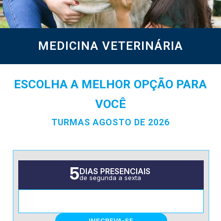
MEDICINA VETERINÁRIA
ESCOLHA A MELHOR OPÇÃO PARA
VOCÊ
TURMAS AGOSTO DE 2026
5
DIAS PRESENCIAIS
de segunda a sexta
TURNO INTEGRAL
INSCREVA-SE