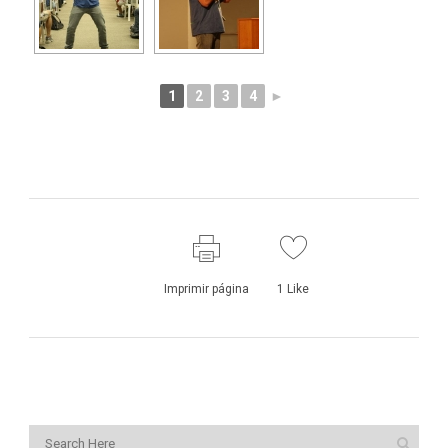
1
2
3
4
►
Imprimir página
1
Like