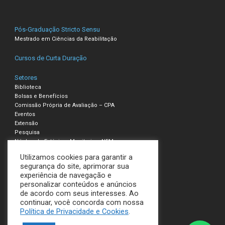
Pós-Graduação Stricto Sensu
Mestrado em Ciências da Reabilitação
Cursos de Curta Duração
Setores
Biblioteca
Bolsas e Benefícios
Comissão Própria de Avaliação – CPA
Eventos
Extensão
Pesquisa
Núcleo de Estágio e Monitoria – NEM
Utilizamos cookies para garantir a
Compliance – Ouvidoria
segurança do site, aprimorar sua
experiência de navegação e
Política de Privacidade e Cookies
personalizar conteúdos e anúncios
Termos de Uso
de acordo com seus interesses. Ao
continuar, você concorda com nossa
UNILAVRAS
Política de Privacidade e Cookies
.
Todos os direitos reservados