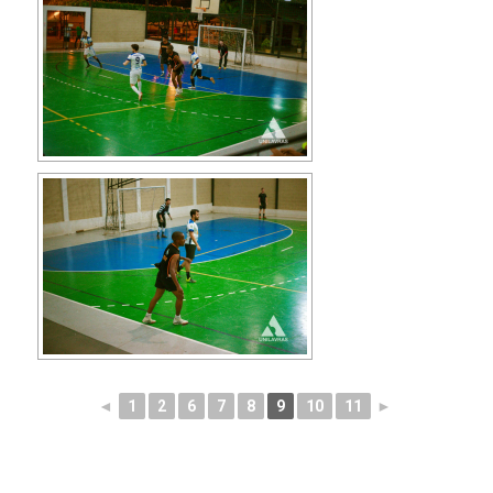
◄
1
2
6
7
8
9
10
11
►