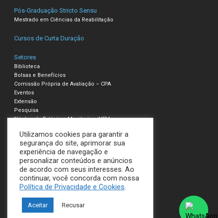
Pós-Graduação Stricto Sensu
Mestrado em Ciências da Reabilitação
Cursos de Curta Duração
Setores
Biblioteca
Bolsas e Benefícios
Comissão Própria de Avaliação – CPA
Eventos
Extensão
Pesquisa
Núcleo de Estágio e Monitoria – NEM
Utilizamos cookies para garantir a
Compliance – Ouvidoria
segurança do site, aprimorar sua
experiência de navegação e
Política de Privacidade e Cookies
personalizar conteúdos e anúncios
Termos de Uso
de acordo com seus interesses. Ao
continuar, você concorda com nossa
UNILAVRAS
Política de Privacidade e Cookies
.
Todos os direitos reservados
Aceitar
Recusar