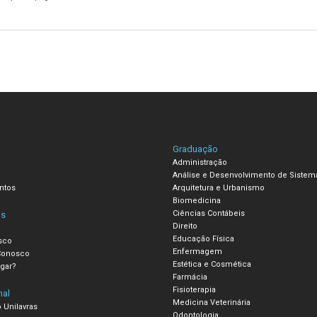
Graduação
Administração
Análise e Desenvolvimento de Sistem
ntos
Arquitetura e Urbanismo
Biomedicina
Ciências Contábeis
is
Direito
Educação Física
sco
Enfermagem
Conosco
Estética e Cosmética
gar?
Farmácia
Fisioterapia
nal
Medicina Veterinária
 Unilavras
Odontologia