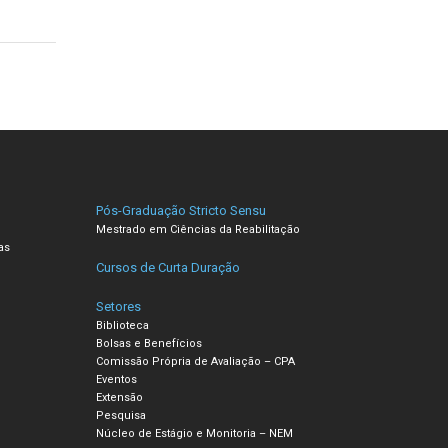
Pós-Graduação Stricto Sensu
Mestrado em Ciências da Reabilitação
as
Cursos de Curta Duração
Setores
Biblioteca
Bolsas e Benefícios
Comissão Própria de Avaliação – CPA
Eventos
Extensão
Pesquisa
Núcleo de Estágio e Monitoria – NEM