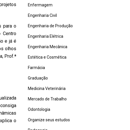
projetos
Enfermagem
Engenharia Civil
s para o
Engenharia de Produção
o Centro
Engenharia Elétrica
o e já é
Engenharia Mecânica
os olhos
a, Prof.ª
Estética e Cosmética
Farmácia
Graduação
Medicina Veterinária
ualizada
Mercado de Trabalho
 consiga
Odontologia
inâmicas
Organize seus estudos
xplica o