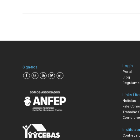
Login
Siga-nos
Portal
Blog
Regulame
Links Úte
Notícias
Fale Cono
Trabalhe 
Como che
Institucio
Conheça o