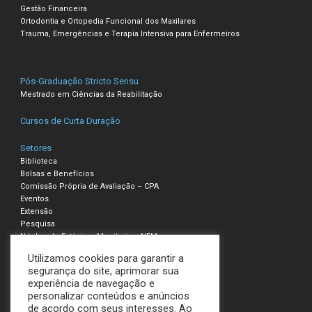
Gestão Financeira
Ortodontia e Ortopedia Funcional dos Maxilares
Trauma, Emergências e Terapia Intensiva para Enfermeiros
Pós-Graduação Stricto Sensu
Mestrado em Ciências da Reabilitação
Cursos de Curta Duração
Setores
Biblioteca
Bolsas e Benefícios
Comissão Própria de Avaliação – CPA
Eventos
Extensão
Pesquisa
Núcleo de Estágio e Monitoria – NEM
Utilizamos cookies para garantir a
Compliance – Ouvidoria
segurança do site, aprimorar sua
experiência de navegação e
Política de Privacidade e Cookies
personalizar conteúdos e anúncios
Termos de Uso
de acordo com seus interesses. Ao