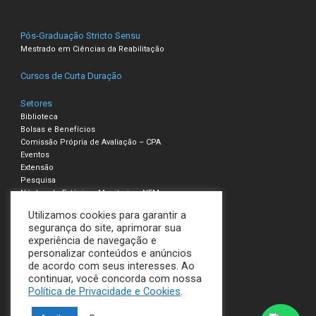
Pós-Graduação Stricto Sensu
Mestrado em Ciências da Reabilitação
Cursos de Curta Duração
Setores
Biblioteca
Bolsas e Benefícios
Comissão Própria de Avaliação – CPA
Eventos
Extensão
Pesquisa
Núcleo de Estágio e Monitoria – NEM
Utilizamos cookies para garantir a
Compliance – Ouvidoria
segurança do site, aprimorar sua
experiência de navegação e
Política de Privacidade e Cookies
personalizar conteúdos e anúncios
Termos de Uso
de acordo com seus interesses. Ao
continuar, você concorda com nossa
UNILAVRAS
Política de Privacidade e Cookies
.
Todos os direitos reservados