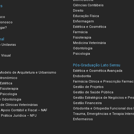
Ciências Contábeis
is
Direito
Educação Física
sco
Enfermagem
Conosco
Estética e Cosmética
gar?
Farmácia
Fisioterapia
nal
Medicina Veterinária
 Unilavras
Odontologia
Psicologia
 Visual
Pós-Graduação Lato Sensu
Estética e Cosmética Avançada
 Modelo de Arquitetura e Urbanismo
Endodontia
stronômico
Farmácia Clínica e Prescrição Farmac
 Estética
Gestão de Projetos
Fisioterapia
Gestão de Saúde Pública
 Psicologia
Gestão Estratégica de Negócios e Pe
e Odontologia
Gestão Financeira
e Clínicas Veterinárias
Ortodontia e Ortopedia Funcional dos 
Apoio Contábil e Fiscal – NAF
Trauma, Emergências e Terapia Intens
Prática Jurídica – NPJ
Enfermeiros