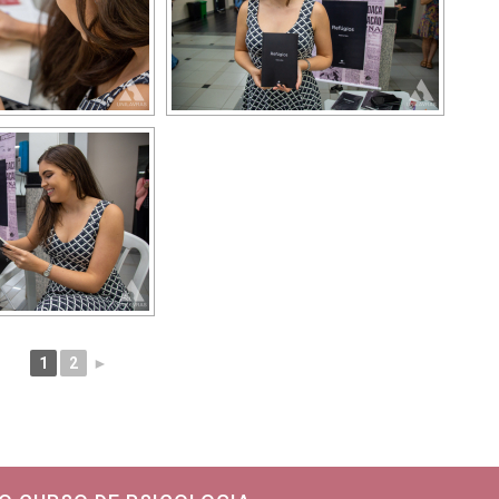
1
2
►