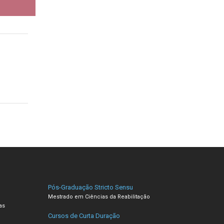
Pós-Graduação Stricto Sensu
Mestrado em Ciências da Reabilitação
as
Cursos de Curta Duração