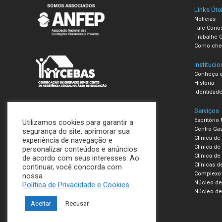
Links Úte
Notícias
Fale Cono
Trabalhe 
Como che
Institucio
Conheça o
História
Identidade
Serviços
Escritório
Utilizamos cookies para garantir a
Centro Ga
segurança do site, aprimorar sua
Clínica de
experiência de navegação e
Clínica de 
personalizar conteúdos e anúncios
Clínica de
de acordo com seus interesses. Ao
Clínicas d
continuar, você concorda com
Complexo d
nossa
Núcleo de 
Política de Privacidade e Cookies
.
Núcleo de 
Aceitar
Recusar