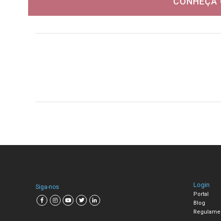
CONHEÇA 
Login
Siga-nos
Portal
Blog
Regulame