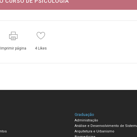
O CURSO DE PSICOLOGIA
Imprimir página
4
Likes
Graduação
Administração
Análise e Desenvolvimento de Sistem
ntos
Arquitetura e Urbanismo
Biomedicina