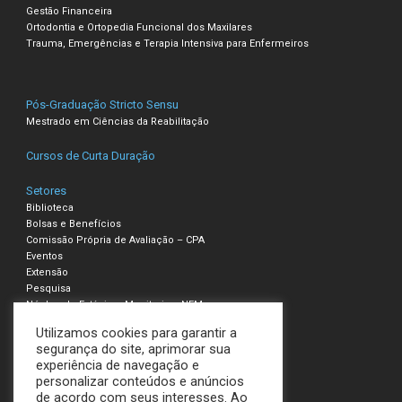
Gestão Financeira
Ortodontia e Ortopedia Funcional dos Maxilares
Trauma, Emergências e Terapia Intensiva para Enfermeiros
Pós-Graduação Stricto Sensu
Mestrado em Ciências da Reabilitação
Cursos de Curta Duração
Setores
Biblioteca
Bolsas e Benefícios
Comissão Própria de Avaliação – CPA
Eventos
Extensão
Pesquisa
Núcleo de Estágio e Monitoria – NEM
Utilizamos cookies para garantir a
Compliance – Ouvidoria
segurança do site, aprimorar sua
experiência de navegação e
Política de Privacidade e Cookies
personalizar conteúdos e anúncios
Termos de Uso
de acordo com seus interesses. Ao