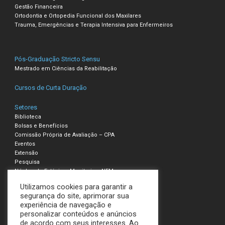
Gestão Financeira
Ortodontia e Ortopedia Funcional dos Maxilares
Trauma, Emergências e Terapia Intensiva para Enfermeiros
Pós-Graduação Stricto Sensu
Mestrado em Ciências da Reabilitação
Cursos de Curta Duração
Setores
Biblioteca
Bolsas e Benefícios
Comissão Própria de Avaliação – CPA
Eventos
Extensão
Pesquisa
Núcleo de Estágio e Monitoria – NEM
Utilizamos cookies para garantir a
Compliance – Ouvidoria
segurança do site, aprimorar sua
experiência de navegação e
Política de Privacidade e Cookies
personalizar conteúdos e anúncios
Termos de Uso
de acordo com seus interesses. Ao