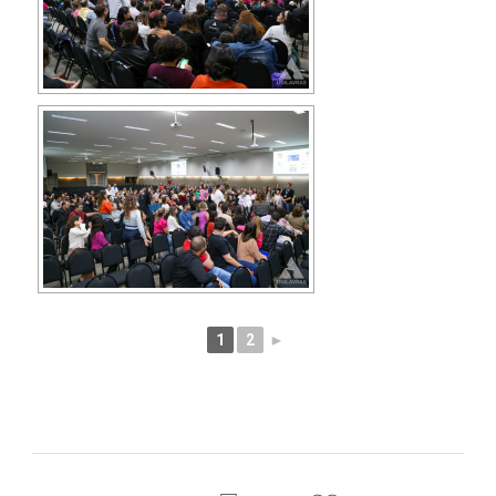
1
2
►