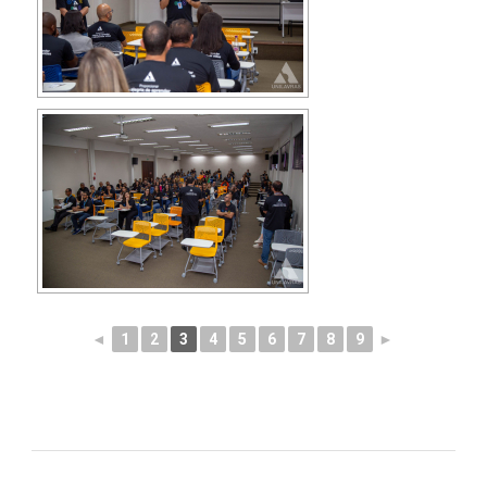
◄
1
2
3
4
5
6
7
8
9
►