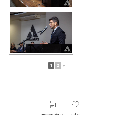
1
2
►