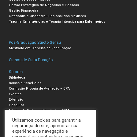
Gestão Estratégica de Negócios e Pessoas
Gestão Financeira
Ortodontia e Ortopedia Funcional dos Maxilares
Trauma, Emergências e Terapia Intensiva para Enfermeiros
Pós-Graduação Stricto Sensu
Mestrado em Ciências da Reabilitação
Cursos de Curta Duração
Setores
Biblioteca
Bolsas e Benefícios
Comissão Própria de Avaliação – CPA
Eventos
Extensão
Pesquisa
Núcleo de Estágio e Monitoria – NEM
Utilizamos cookies para garantir a
Compliance – Ouvidoria
segurança do site, aprimorar sua
experiência de navegação e
Política de Privacidade e Cookies
personalizar conteúdos e anúncios