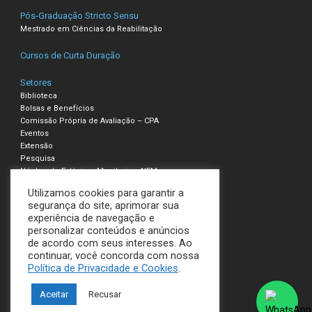
Pós-Graduação Stricto Sensu
Mestrado em Ciências da Reabilitação
Cursos de Curta Duração
Setores
Biblioteca
Bolsas e Benefícios
Comissão Própria de Avaliação – CPA
Eventos
Extensão
Pesquisa
Núcleo de Estágio e Monitoria – NEM
Utilizamos cookies para garantir a
Compliance – Ouvidoria
segurança do site, aprimorar sua
experiência de navegação e
Política de Privacidade e Cookies
personalizar conteúdos e anúncios
Termos de Uso
de acordo com seus interesses. Ao
continuar, você concorda com nossa
UNILAVRAS
Política de Privacidade e Cookies
.
Todos os direitos reservados
Aceitar
Recusar