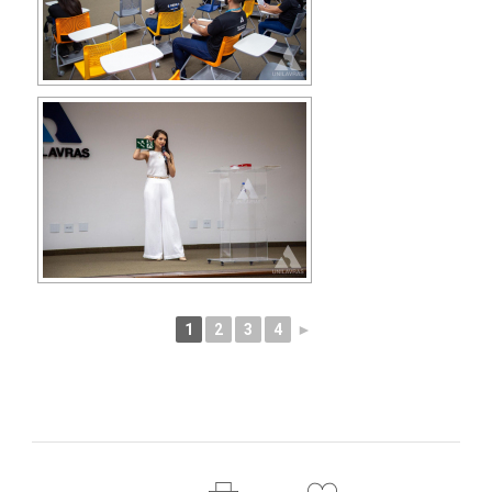
1
2
3
4
►