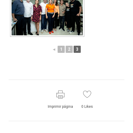
◄
1
2
3
Imprimir página
0
Likes