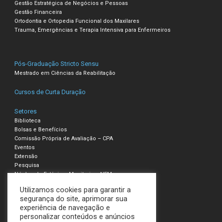
Gestão Estratégica de Negócios e Pessoas
Gestão Financeira
Ortodontia e Ortopedia Funcional dos Maxilares
Trauma, Emergências e Terapia Intensiva para Enfermeiros
Pós-Graduação Stricto Sensu
Mestrado em Ciências da Reabilitação
Cursos de Curta Duração
Setores
Biblioteca
Bolsas e Benefícios
Comissão Própria de Avaliação – CPA
Eventos
Extensão
Pesquisa
Núcleo de Estágio e Monitoria – NEM
Utilizamos cookies para garantir a
Compliance – Ouvidoria
segurança do site, aprimorar sua
experiência de navegação e
Política de Privacidade e Cookies
personalizar conteúdos e anúncios
Termos de Uso