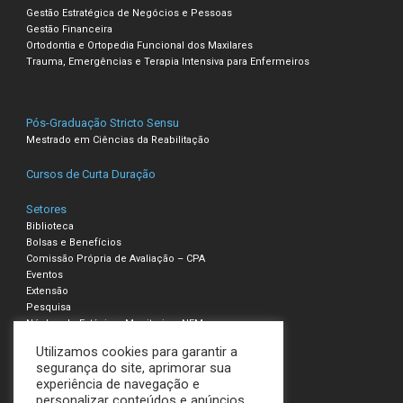
Gestão Estratégica de Negócios e Pessoas
Gestão Financeira
Ortodontia e Ortopedia Funcional dos Maxilares
Trauma, Emergências e Terapia Intensiva para Enfermeiros
Pós-Graduação Stricto Sensu
Mestrado em Ciências da Reabilitação
Cursos de Curta Duração
Setores
Biblioteca
Bolsas e Benefícios
Comissão Própria de Avaliação – CPA
Eventos
Extensão
Pesquisa
Núcleo de Estágio e Monitoria – NEM
Utilizamos cookies para garantir a
Compliance – Ouvidoria
segurança do site, aprimorar sua
experiência de navegação e
Política de Privacidade e Cookies
personalizar conteúdos e anúncios