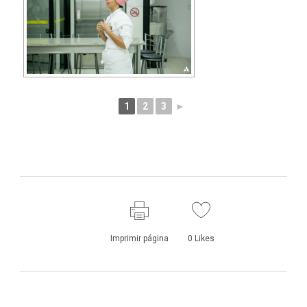
1
2
3
►
Imprimir página
0
Likes