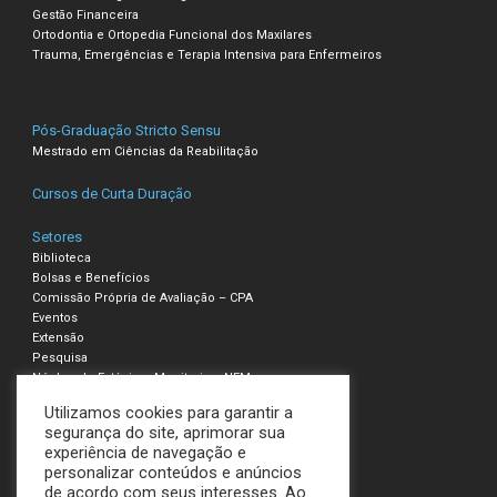
Gestão Financeira
Ortodontia e Ortopedia Funcional dos Maxilares
Trauma, Emergências e Terapia Intensiva para Enfermeiros
Pós-Graduação Stricto Sensu
Mestrado em Ciências da Reabilitação
Cursos de Curta Duração
Setores
Biblioteca
Bolsas e Benefícios
Comissão Própria de Avaliação – CPA
Eventos
Extensão
Pesquisa
Núcleo de Estágio e Monitoria – NEM
Utilizamos cookies para garantir a
Compliance – Ouvidoria
segurança do site, aprimorar sua
experiência de navegação e
Política de Privacidade e Cookies
personalizar conteúdos e anúncios
Termos de Uso
de acordo com seus interesses. Ao