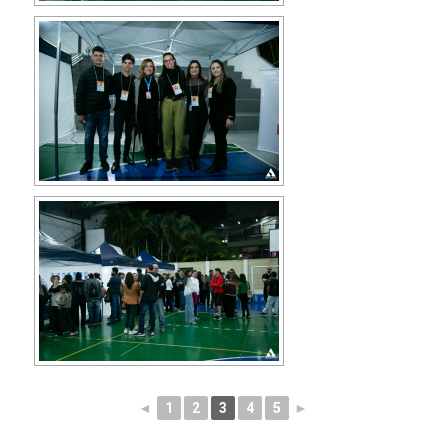
◄
1
2
3
4
5
►