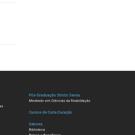
Pós-Graduação Stricto Sensu
Mestrado em Ciências da Reabilitação
as
Cursos de Curta Duração
Setores
Biblioteca