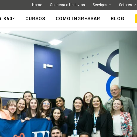
Home
Conheça o Unilavras
Serviços
Setores
R 360º
CURSOS
COMO INGRESSAR
BLOG