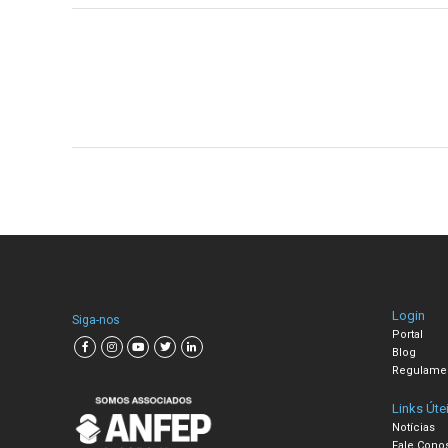
Login
Siga-nos
Portal
Blog
Regulame
Links Úte
Notícias
Fale Cono