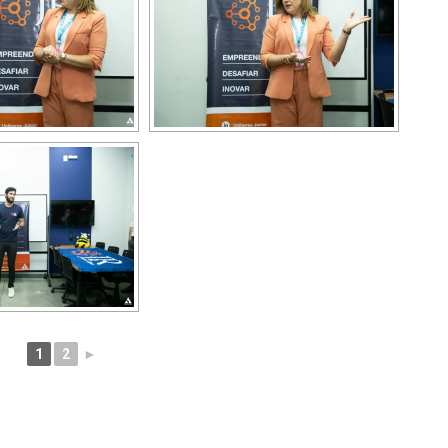
1
2
►