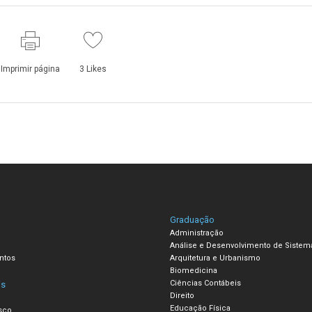
Imprimir página
3
Likes
Graduação
Administração
Análise e Desenvolvimento de Sistem
ntos
Arquitetura e Urbanismo
Biomedicina
Ciências Contábeis
is
Direito
Educação Física
sco