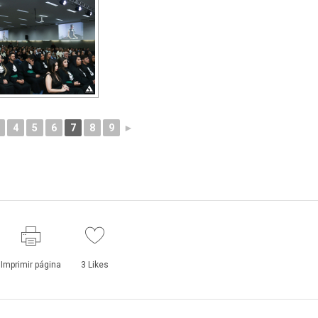
4
5
6
7
8
9
►
Imprimir página
3
Likes