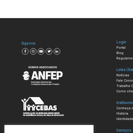
Login
Siga-nos
Portal
Blog
Regulame
Links Úte
Notícias
Fale Cono
Trabalhe 
Como che
Institucio
Conheça o
História
Identidade
Serviços