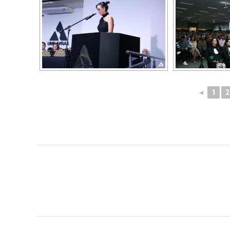
◄
1
2