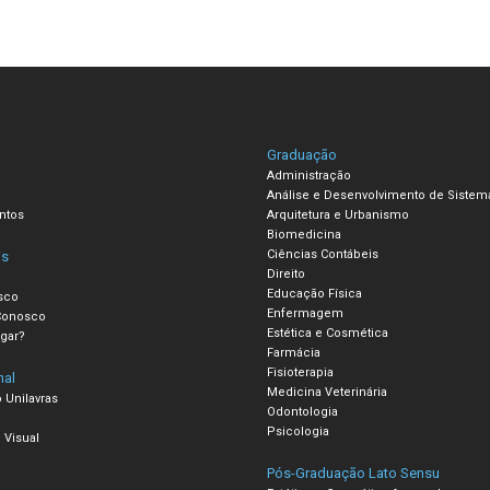
Graduação
Administração
Análise e Desenvolvimento de Sistem
ntos
Arquitetura e Urbanismo
Biomedicina
Ciências Contábeis
is
Direito
Educação Física
sco
Enfermagem
Conosco
Estética e Cosmética
gar?
Farmácia
Fisioterapia
nal
Medicina Veterinária
 Unilavras
Odontologia
Psicologia
 Visual
Pós-Graduação Lato Sensu