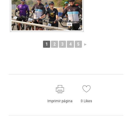
1
2
3
4
5
►
Imprimir página
0
Likes