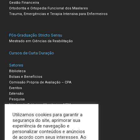
Gestão Financeira
Ortodontia e Ortopedia Funcional dos Maxilares
Trauma, Emergências e Terapia Intensiva para Enfermeiros
Pós-Graduação Stricto Sensu
Mestrado em Ciências da Reabilitação
Cursos de Curta Duração
Setores
Biblioteca
Bolsas e Benefícios
Comissão Própria de Avaliação – CPA
Eventos
Extensão
Pesquisa
Núcleo de Estágio e Monitoria – NEM
Utilizamos cookies para garantir a
Compliance – Ouvidoria
segurança do site, aprimorar sua
experiência de navegação e
Política de Privacidade e Cookies
personalizar conteúdos e anúncios
Termos de Uso
de acordo com seus interesses. Ao