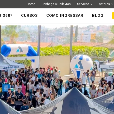
Home
Conheça o Unilavras
Serviços
Setores
R 360º
CURSOS
COMO INGRESSAR
BLOG