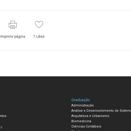
Imprimir página
7
Likes
Graduação
Administração
Análise e Desenvolvimento de Sistem
ntos
Arquitetura e Urbanismo
Biomedicina
Ciências Contábeis
is