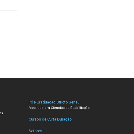
Pós-Graduação Stricto Sensu
Mestrado em Ciências da Reabilitação
as
Cursos de Curta Duração
Setores