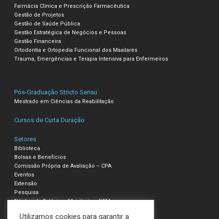
Farmácia Clínica e Prescrição Farmacêutica
Gestão de Projetos
Gestão de Saúde Pública
Gestão Estratégica de Negócios e Pessoas
Gestão Financeira
Ortodontia e Ortopedia Funcional dos Maxilares
Trauma, Emergências e Terapia Intensiva para Enfermeiros
Pós-Graduação Stricto Sensu
Mestrado em Ciências da Reabilitação
Cursos de Curta Duração
Setores
Biblioteca
Bolsas e Benefícios
Comissão Própria de Avaliação – CPA
Eventos
Extensão
Pesquisa
Núcleo de Estágio e Monitoria – NEM
Utilizamos cookies para garantir a