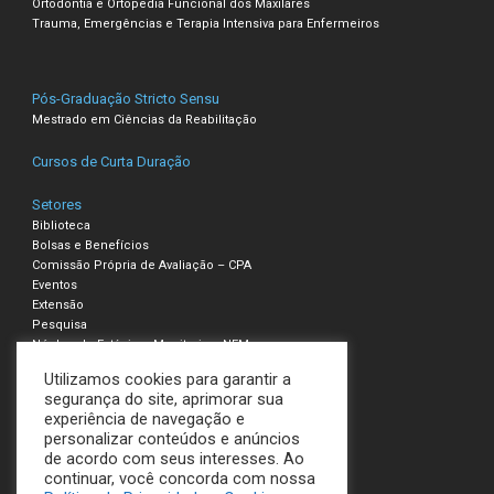
Ortodontia e Ortopedia Funcional dos Maxilares
Trauma, Emergências e Terapia Intensiva para Enfermeiros
Pós-Graduação Stricto Sensu
Mestrado em Ciências da Reabilitação
Cursos de Curta Duração
Setores
Biblioteca
Bolsas e Benefícios
Comissão Própria de Avaliação – CPA
Eventos
Extensão
Pesquisa
Núcleo de Estágio e Monitoria – NEM
Utilizamos cookies para garantir a
Compliance – Ouvidoria
segurança do site, aprimorar sua
experiência de navegação e
Política de Privacidade e Cookies
personalizar conteúdos e anúncios
Termos de Uso
de acordo com seus interesses. Ao
continuar, você concorda com nossa
UNILAVRAS