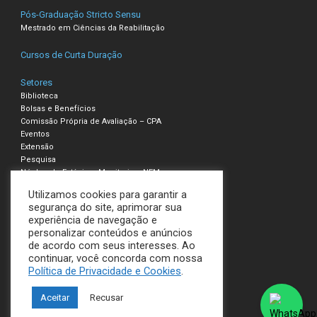
Pós-Graduação Stricto Sensu
Mestrado em Ciências da Reabilitação
Cursos de Curta Duração
Setores
Biblioteca
Bolsas e Benefícios
Comissão Própria de Avaliação – CPA
Eventos
Extensão
Pesquisa
Núcleo de Estágio e Monitoria – NEM
Utilizamos cookies para garantir a
Compliance – Ouvidoria
segurança do site, aprimorar sua
experiência de navegação e
Política de Privacidade e Cookies
personalizar conteúdos e anúncios
Termos de Uso
de acordo com seus interesses. Ao
continuar, você concorda com nossa
UNILAVRAS
Política de Privacidade e Cookies
.
Todos os direitos reservados
Aceitar
Recusar