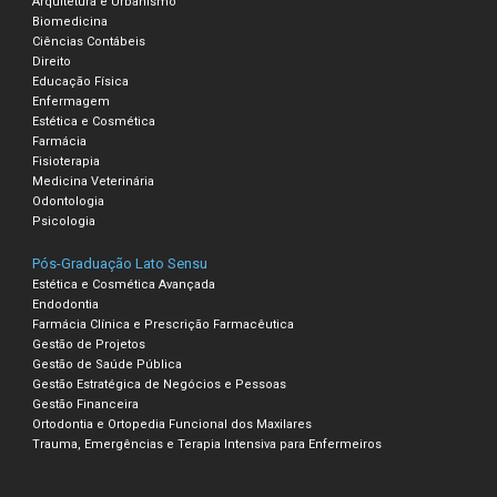
Arquitetura e Urbanismo
Biomedicina
Ciências Contábeis
Direito
Educação Física
Enfermagem
Estética e Cosmética
Farmácia
Fisioterapia
Medicina Veterinária
Odontologia
Psicologia
Pós-Graduação Lato Sensu
Estética e Cosmética Avançada
Endodontia
Farmácia Clínica e Prescrição Farmacêutica
Gestão de Projetos
Gestão de Saúde Pública
Gestão Estratégica de Negócios e Pessoas
Gestão Financeira
Ortodontia e Ortopedia Funcional dos Maxilares
Trauma, Emergências e Terapia Intensiva para Enfermeiros