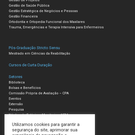
Gestão de Projetos
Gestão de Saúde Pública
Gestão Estratégica de Negócios e Pessoas
Gestão Financeira
Ortodontia e Ortopedia Funcional dos Maxilares
Trauma, Emergências e Terapia Intensiva para Enfermeiros
Pós-Graduação Stricto Sensu
Mestrado em Ciências da Reabilitação
Cursos de Curta Duração
Setores
Biblioteca
Bolsas e Benefícios
Comissão Própria de Avaliação – CPA
Eventos
Extensão
Pesquisa
Núcleo de Estágio e Monitoria – NEM
Utilizamos cookies para garantir a
Compliance – Ouvidoria
segurança do site, aprimorar sua