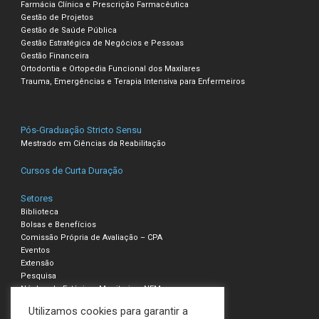
Farmácia Clínica e Prescrição Farmacêutica
Gestão de Projetos
Gestão de Saúde Pública
Gestão Estratégica de Negócios e Pessoas
Gestão Financeira
Ortodontia e Ortopedia Funcional dos Maxilares
Trauma, Emergências e Terapia Intensiva para Enfermeiros
Pós-Graduação Stricto Sensu
Mestrado em Ciências da Reabilitação
Cursos de Curta Duração
Setores
Biblioteca
Bolsas e Benefícios
Comissão Própria de Avaliação – CPA
Eventos
Extensão
Pesquisa
Núcleo de Estágio e Monitoria – NEM
Utilizamos cookies para garantir a
Compliance – Ouvidoria