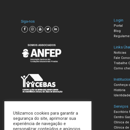
Login
Siga-nos
Portal
Blog
Regulame
Links Úte
Notícias
Fale Cono
Trabalhe 
Como che
Institucio
Conheça o
História
Identidade
Serviços
Escritório
Utilizamos cookies para garantir a
Centro Ga
segurança do site, aprimorar sua
Clínica de
experiência de navegação e
Clínica de 
personalizar conteúdos e anúncios