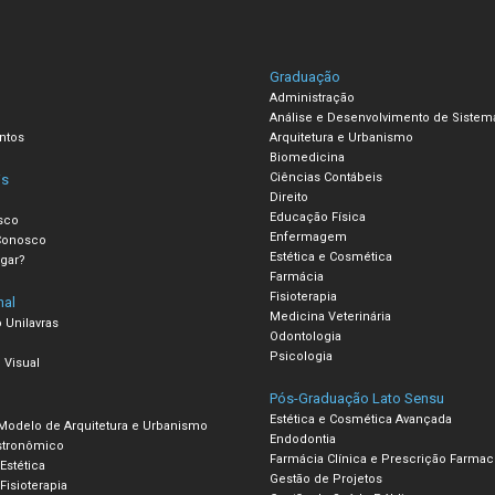
Graduação
Administração
Análise e Desenvolvimento de Sistem
ntos
Arquitetura e Urbanismo
Biomedicina
Ciências Contábeis
is
Direito
Educação Física
sco
Enfermagem
Conosco
Estética e Cosmética
gar?
Farmácia
Fisioterapia
nal
Medicina Veterinária
 Unilavras
Odontologia
Psicologia
 Visual
Pós-Graduação Lato Sensu
Estética e Cosmética Avançada
 Modelo de Arquitetura e Urbanismo
Endodontia
stronômico
Farmácia Clínica e Prescrição Farmac
 Estética
Gestão de Projetos
Fisioterapia