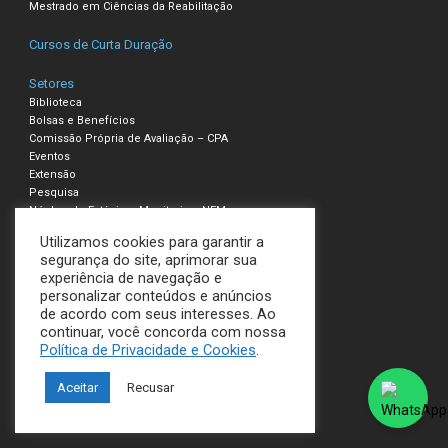
Mestrado em Ciências da Reabilitação
Cursos de Curta Duração
Setores
Biblioteca
Bolsas e Benefícios
Comissão Própria de Avaliação – CPA
Eventos
Extensão
Pesquisa
Núcleo de Estágio e Monitoria – NEM
Utilizamos cookies para garantir a
Compliance – Ouvidoria
segurança do site, aprimorar sua
experiência de navegação e
Política de Privacidade e Cookies
personalizar conteúdos e anúncios
Termos de Uso
de acordo com seus interesses. Ao
continuar, você concorda com nossa
UNILAVRAS
Política de Privacidade e Cookies
.
Todos os direitos reservados
Aceitar
Recusar