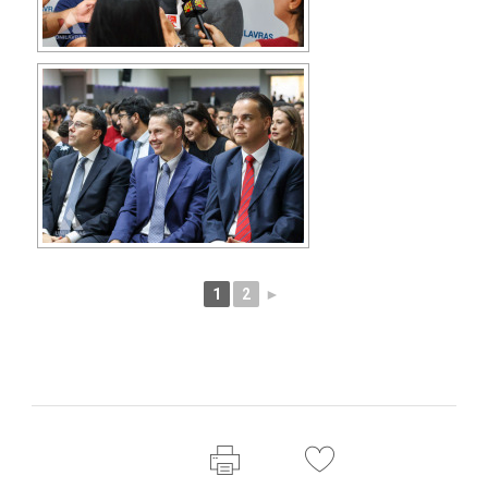
1
2
►