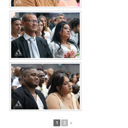
1
2
►