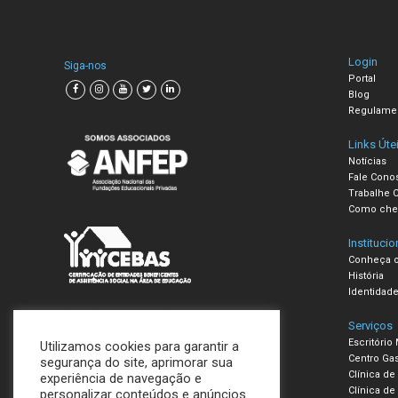
Login
Siga-nos
Portal
Blog
Regulame
Links Úte
Notícias
Fale Cono
Trabalhe 
Como che
Institucio
Conheça o
História
Identidade
Serviços
Escritório
Utilizamos cookies para garantir a
Centro Ga
segurança do site, aprimorar sua
Clínica de
experiência de navegação e
Clínica de 
personalizar conteúdos e anúncios