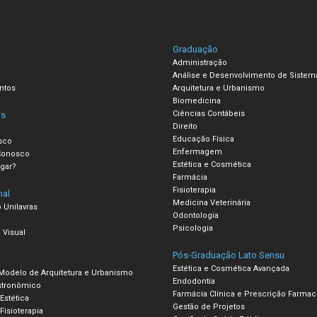
Graduação
Administração
Análise e Desenvolvimento de Sistem
ntos
Arquitetura e Urbanismo
Biomedicina
Ciências Contábeis
is
Direito
Educação Física
sco
Enfermagem
Conosco
Estética e Cosmética
gar?
Farmácia
Fisioterapia
nal
Medicina Veterinária
 Unilavras
Odontologia
Psicologia
 Visual
Pós-Graduação Lato Sensu
Estética e Cosmética Avançada
 Modelo de Arquitetura e Urbanismo
Endodontia
stronômico
Farmácia Clínica e Prescrição Farmac
 Estética
Gestão de Projetos
Fisioterapia