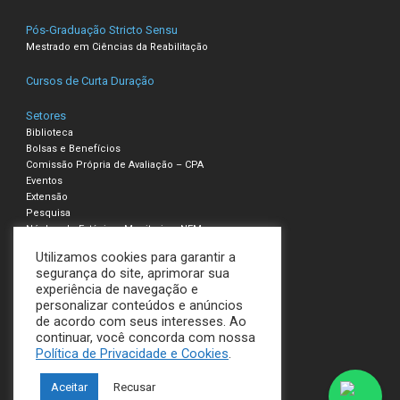
Pós-Graduação Stricto Sensu
Mestrado em Ciências da Reabilitação
Cursos de Curta Duração
Setores
Biblioteca
Bolsas e Benefícios
Comissão Própria de Avaliação – CPA
Eventos
Extensão
Pesquisa
Núcleo de Estágio e Monitoria – NEM
Utilizamos cookies para garantir a
Compliance – Ouvidoria
segurança do site, aprimorar sua
experiência de navegação e
Política de Privacidade e Cookies
personalizar conteúdos e anúncios
Termos de Uso
de acordo com seus interesses. Ao
continuar, você concorda com nossa
UNILAVRAS
Política de Privacidade e Cookies
.
Todos os direitos reservados
Aceitar
Recusar