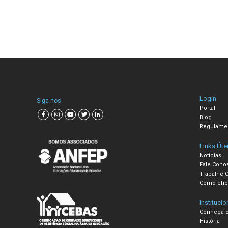
Login
Siga-nos
Portal
Blog
Regulame
Links Úte
Notícias
Fale Cono
Trabalhe 
Como che
Institucio
Conheça o
História