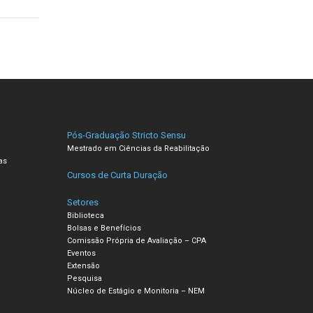
Pós-Graduação Stricto Sensu
Mestrado em Ciências da Reabilitação
as
Cursos de Curta Duração
Setores
Biblioteca
Bolsas e Benefícios
Comissão Própria de Avaliação – CPA
Eventos
Extensão
Pesquisa
Núcleo de Estágio e Monitoria – NEM