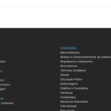
Graduação
Administração
Análise e Desenvolvimento de Sistem
ntos
Arquitetura e Urbanismo
Biomedicina
Ciências Contábeis
is
Direito
Educação Física
sco
Enfermagem
Conosco
Estética e Cosmética
gar?
Farmácia
Fisioterapia
nal
Medicina Veterinária
 Unilavras
Odontologia
Psicologia