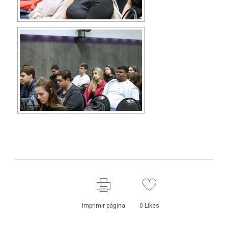
Imprimir página
0
Likes