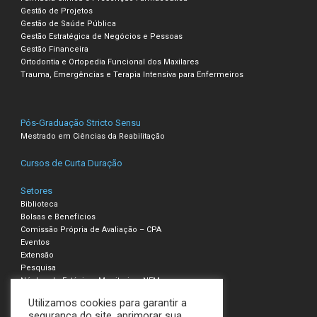
Gestão de Projetos
Gestão de Saúde Pública
Gestão Estratégica de Negócios e Pessoas
Gestão Financeira
Ortodontia e Ortopedia Funcional dos Maxilares
Trauma, Emergências e Terapia Intensiva para Enfermeiros
Pós-Graduação Stricto Sensu
Mestrado em Ciências da Reabilitação
Cursos de Curta Duração
Setores
Biblioteca
Bolsas e Benefícios
Comissão Própria de Avaliação – CPA
Eventos
Extensão
Pesquisa
Núcleo de Estágio e Monitoria – NEM
Utilizamos cookies para garantir a
Compliance – Ouvidoria
segurança do site, aprimorar sua