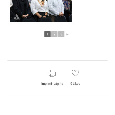
1
2
3
►
Imprimir página
0
Likes