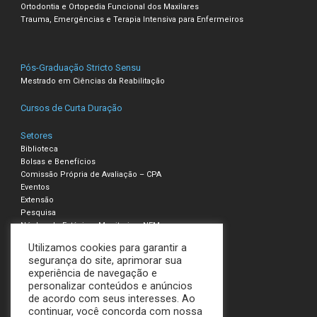
Ortodontia e Ortopedia Funcional dos Maxilares
Trauma, Emergências e Terapia Intensiva para Enfermeiros
Pós-Graduação Stricto Sensu
Mestrado em Ciências da Reabilitação
Cursos de Curta Duração
Setores
Biblioteca
Bolsas e Benefícios
Comissão Própria de Avaliação – CPA
Eventos
Extensão
Pesquisa
Núcleo de Estágio e Monitoria – NEM
Utilizamos cookies para garantir a
Compliance – Ouvidoria
segurança do site, aprimorar sua
experiência de navegação e
Política de Privacidade e Cookies
personalizar conteúdos e anúncios
Termos de Uso
de acordo com seus interesses. Ao
continuar, você concorda com nossa