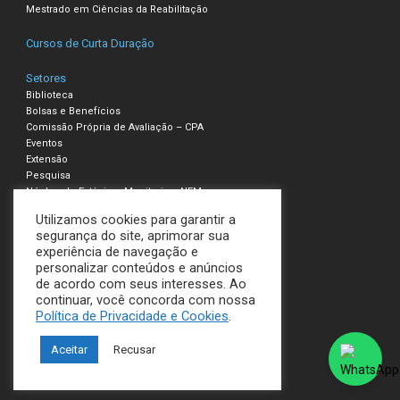
Mestrado em Ciências da Reabilitação
Cursos de Curta Duração
Setores
Biblioteca
Bolsas e Benefícios
Comissão Própria de Avaliação – CPA
Eventos
Extensão
Pesquisa
Núcleo de Estágio e Monitoria – NEM
Utilizamos cookies para garantir a
Compliance – Ouvidoria
segurança do site, aprimorar sua
experiência de navegação e
Política de Privacidade e Cookies
personalizar conteúdos e anúncios
Termos de Uso
de acordo com seus interesses. Ao
continuar, você concorda com nossa
UNILAVRAS
Política de Privacidade e Cookies
.
Todos os direitos reservados
Aceitar
Recusar