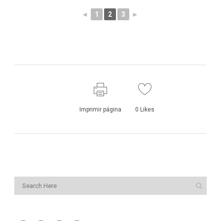
◄
1
2
3
►
Imprimir página
0
Likes