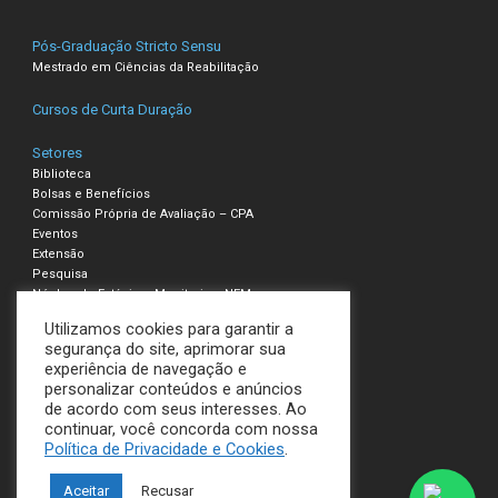
Pós-Graduação Stricto Sensu
Mestrado em Ciências da Reabilitação
Cursos de Curta Duração
Setores
Biblioteca
Bolsas e Benefícios
Comissão Própria de Avaliação – CPA
Eventos
Extensão
Pesquisa
Núcleo de Estágio e Monitoria – NEM
Utilizamos cookies para garantir a
Compliance – Ouvidoria
segurança do site, aprimorar sua
experiência de navegação e
Política de Privacidade e Cookies
personalizar conteúdos e anúncios
Termos de Uso
de acordo com seus interesses. Ao
continuar, você concorda com nossa
UNILAVRAS
Política de Privacidade e Cookies
.
Todos os direitos reservados
Aceitar
Recusar