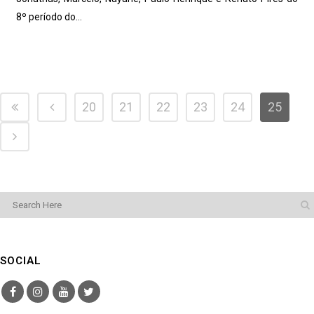
8º período do...
20
21
22
23
24
25
SOCIAL