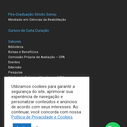
Pós-Graduação Stricto Sensu
Mestrado em Ciências da Reabilitação
Cursos de Curta Duração
Setores
Biblioteca
Bolsas e Benefícios
Comissão Própria de Avaliação – CPA
Eventos
Extensão
Pesquisa
Núcleo de Estágio e Monitoria – NEM
Utilizamos cookies para garantir a
Compliance – Ouvidoria
segurança do site, aprimorar sua
experiência de navegação e
Política de Privacidade e Cookies
personalizar conteúdos e anúncios
Termos de Uso
de acordo com seus interesses. Ao
continuar, você concorda com nossa
UNILAVRAS
Política de Privacidade e Cookies
.
Todos os direitos reservados